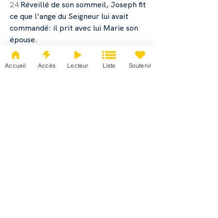
24
Réveillé de son sommeil, Joseph fit
ce que l'ange du Seigneur lui avait
commandé: il prit avec lui Marie son
épouse.
25
Mais il ne la connut point jusqu'à ce
qu'elle enfantât son fils premier-né, à
Accueil
Accès
Lecteur
Liste
Soutenir
qui il donna le nom de Jésus.
Mt 1
Mt 2
Mt 3
Mt 4
Mt 5
Mt 6
Mt 7
Mt 8
Mt 9
Mt 10