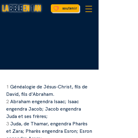
LA
BIBLE
EN
1
AN
soutenir
PITRE
PITRE
1
Généalogie de Jésus-Christ, fils de
David, fils d'Abraham.
2
Abraham engendra Isaac; Isaac
engendra Jacob; Jacob engendra
Juda et ses frères;
3
Juda, de Thamar, engendra Pharès
et Zara; Pharès engendra Esron; Esron