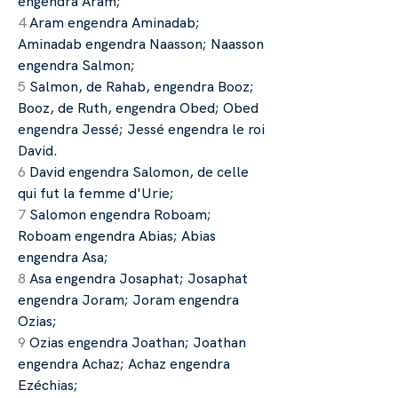
engendra Aram;
4
Aram engendra Aminadab;
Aminadab engendra Naasson; Naasson
engendra Salmon;
5
Salmon, de Rahab, engendra Booz;
Booz, de Ruth, engendra Obed; Obed
engendra Jessé; Jessé engendra le roi
David.
6
David engendra Salomon, de celle
qui fut la femme d'Urie;
7
Salomon engendra Roboam;
Roboam engendra Abias; Abias
engendra Asa;
8
Asa engendra Josaphat; Josaphat
engendra Joram; Joram engendra
Ozias;
9
Ozias engendra Joathan; Joathan
engendra Achaz; Achaz engendra
Ezéchias;