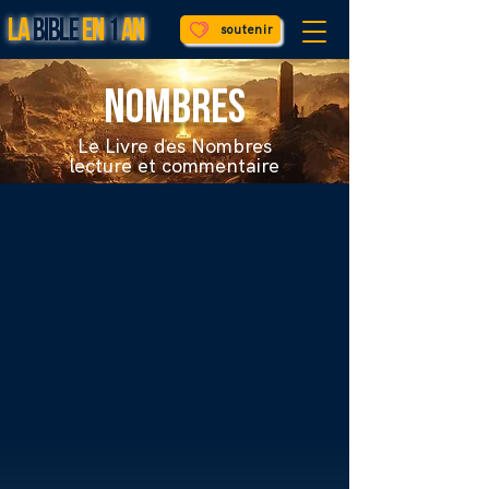
LA
BIBLE
EN
1
AN
soutenir
Nombres
Le Livre des Nombres
lecture et commentaire