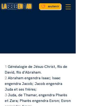
LA
BIBLE
EN
1
AN
soutenir
PITRE
PITRE
1
Généalogie de Jésus-Christ, fils de
David, fils d'Abraham.
2
Abraham engendra Isaac; Isaac
engendra Jacob; Jacob engendra
Juda et ses frères;
3
Juda, de Thamar, engendra Pharès
et Zara; Pharès engendra Esron; Esron