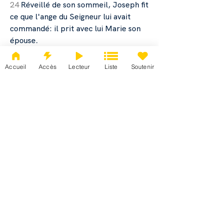
24
Réveillé de son sommeil, Joseph fit
ce que l'ange du Seigneur lui avait
commandé: il prit avec lui Marie son
épouse.
25
Mais il ne la connut point jusqu'à ce
qu'elle enfantât son fils premier-né, à
Accueil
Accès
Lecteur
Liste
Soutenir
qui il donna le nom de Jésus.
Mt 1
Mt 2
Mt 3
Mt 4
Mt 5
Mt 6
Mt 7
Mt 8
Mt 9
Mt 10