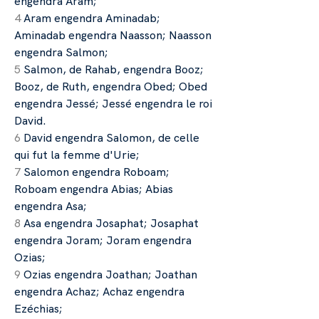
engendra Aram;
4
Aram engendra Aminadab;
Aminadab engendra Naasson; Naasson
engendra Salmon;
5
Salmon, de Rahab, engendra Booz;
Booz, de Ruth, engendra Obed; Obed
engendra Jessé; Jessé engendra le roi
David.
6
David engendra Salomon, de celle
qui fut la femme d'Urie;
7
Salomon engendra Roboam;
Roboam engendra Abias; Abias
engendra Asa;
8
Asa engendra Josaphat; Josaphat
engendra Joram; Joram engendra
Ozias;
9
Ozias engendra Joathan; Joathan
engendra Achaz; Achaz engendra
Ezéchias;