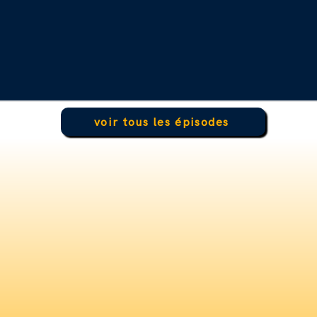
voir tous les épisodes
Plongez dans
la Bible
,
dé
par un
Moine Dominic