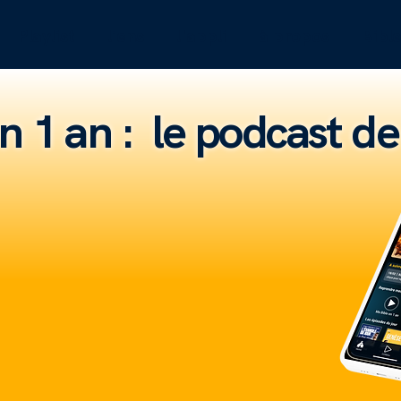
Playlist
liens
l'appli
à propos
Bibl
en 1 an : le podcast d
NOUVEAU