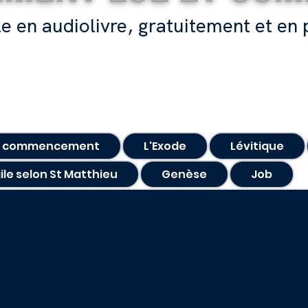
le en audiolivre, gratuitement et en 
u commencement
L'Exode
Lévitique
ile selon St Matthieu
Genèse
Job