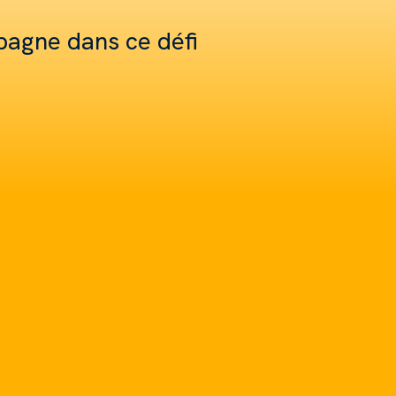
mpagne dans ce défi
re Paul-Adrien
.
Moine
tre, je médite la Bible
enant plus de 15 ans,
t c'est toute ma vie...
he sur YouTube et internet.
 10 ans que j'avais envie de