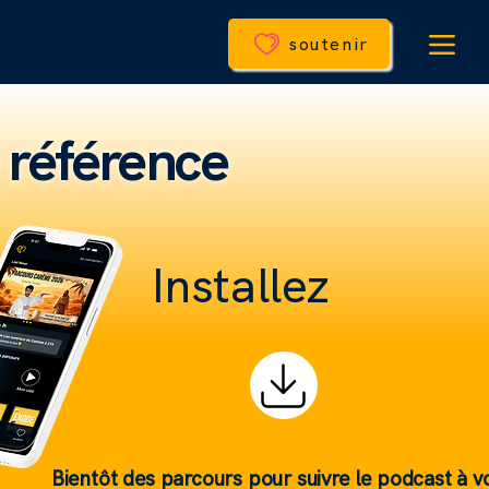
e
soutenir
e référence
l'ap
Installez
Bientôt des parcours pour suivre le podcast à v