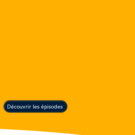
 lire la bible en continue et
ger dans les écritures avec
moi !
 quotidien – et maintenant,
Ensemble, on va lire, vibrer,
ois ramer un peu) devant ce
ma vie… et qui, je l’espère,
transformera la vôtre.
Découvrir les épisodes