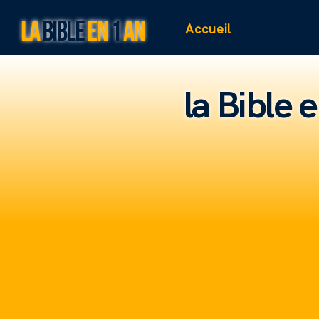
LA
BIBLE
EN
1
AN
Accueil
Écouter
la Bible 