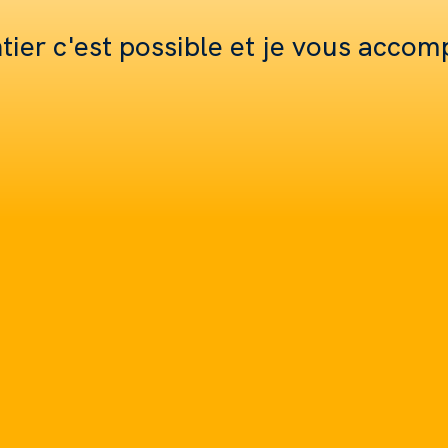
entier c'est possible et je vous acco
Je suis le
frè
dominicain et prê
depuis maint
e
Aujourd'hui je prèc
C
ela fait plus de