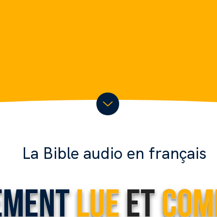
La Bible audio en français
ement
Lue
et
Com