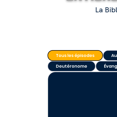
La Bib
Tous les épisodes
A
Deutéronome
Évang