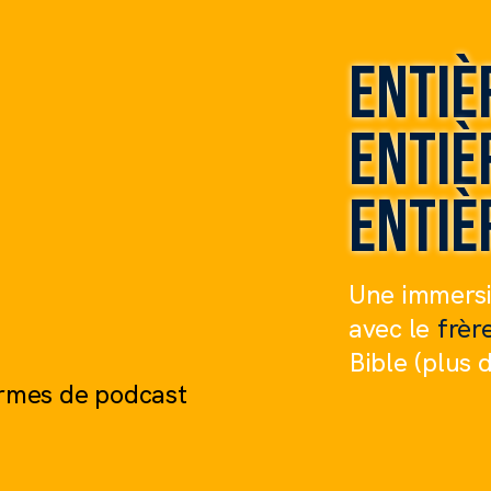
Enti
Enti
Enti
Une immersi
avec le
frèr
Bible (plus 
ormes de podcast